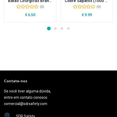
Batas Cirúrgicas Brancas 40 Gramas (10 UNI)
Cobre Sapatos (1000 UNI)
(0)
(0)
€
6.50
€
9.99
Contate-nos
Se você tiver alguma dúvida,
entre em contato conosco
comercial@sdrsafety.com
SDR Safety