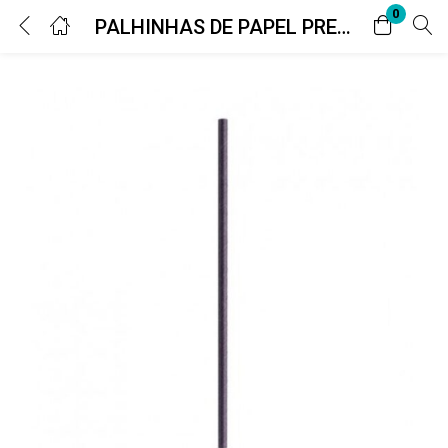
0
PALHINHAS DE PAPEL PRETA Ø6 X 200MM
Login
Digite seu nome de usuário e senha para fazer o login.
Lembrar-me
Senha perdida?
Ou conecte-se com