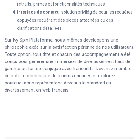
retraits, primes et fonctionnalités techniques
Interface de contact
: solution privilégiée pour les requêtes
appuyées requérant des pièces attachées ou des
clarifications détaillées
Sur Ivy Spin Plateforme, nous-mêmes développons une
philosophie axée sur la satisfaction pérenne de nos utilisateurs.
Toute option, tout titre et chacun des accompagnement a été
conçu pour générer une immersion de divertissement haut de
gamme où fun se conjugue avec tranquillité. Devenez membre
de notre communauté de joueurs engagés et explorez
pourquoi nous représentons devenus la standard du
divertissement en web français.