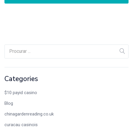
Categories
$10 payid casino
Blog
chinagardenreading.co.uk
curacau casinois