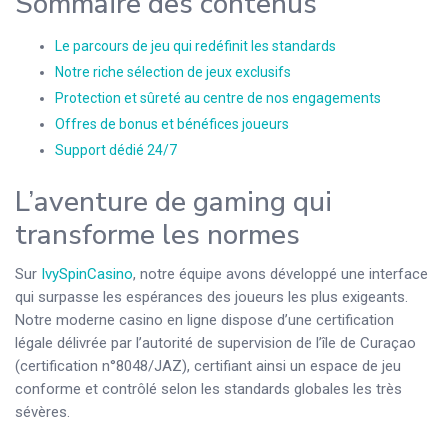
Sommaire des contenus
Le parcours de jeu qui redéfinit les standards
Notre riche sélection de jeux exclusifs
Protection et sûreté au centre de nos engagements
Offres de bonus et bénéfices joueurs
Support dédié 24/7
L’aventure de gaming qui
transforme les normes
Sur
IvySpinCasino
, notre équipe avons développé une interface
qui surpasse les espérances des joueurs les plus exigeants.
Notre moderne casino en ligne dispose d’une certification
légale délivrée par l’autorité de supervision de l’île de Curaçao
(certification n°8048/JAZ), certifiant ainsi un espace de jeu
conforme et contrôlé selon les standards globales les très
sévères.