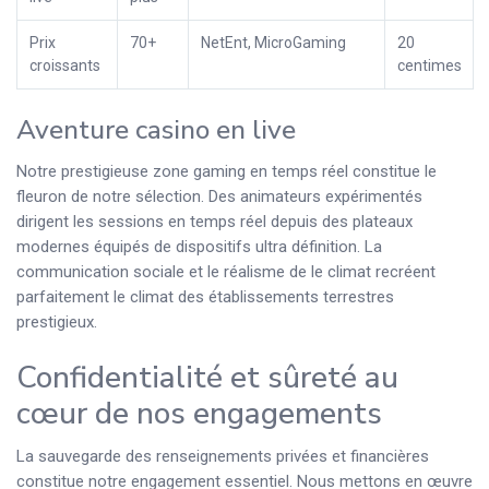
Prix
70+
NetEnt, MicroGaming
20
croissants
centimes
Aventure casino en live
Notre prestigieuse zone gaming en temps réel constitue le
fleuron de notre sélection. Des animateurs expérimentés
dirigent les sessions en temps réel depuis des plateaux
modernes équipés de dispositifs ultra définition. La
communication sociale et le réalisme de le climat recréent
parfaitement le climat des établissements terrestres
prestigieux.
Confidentialité et sûreté au
cœur de nos engagements
La sauvegarde des renseignements privées et financières
constitue notre engagement essentiel. Nous mettons en œuvre