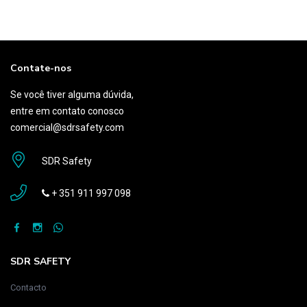
Contate-nos
Se você tiver alguma dúvida,
entre em contato conosco
comercial@sdrsafety.com
SDR Safety
+ 351 911 997 098
SDR SAFETY
Contacto