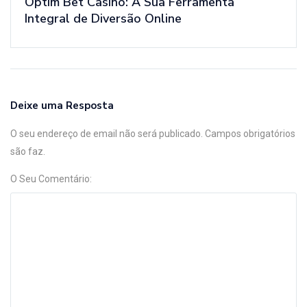
Optim Bet Casino: A Sua Ferramenta
Integral de Diversão Online
Deixe uma Resposta
O seu endereço de email não será publicado. Campos obrigatórios
são faz.
O Seu Comentário: