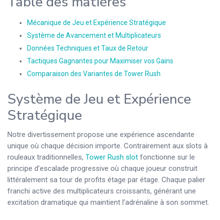
Table des matières
Mécanique de Jeu et Expérience Stratégique
Système de Avancement et Multiplicateurs
Données Techniques et Taux de Retour
Tactiques Gagnantes pour Maximiser vos Gains
Comparaison des Variantes de Tower Rush
Système de Jeu et Expérience
Stratégique
Notre divertissement propose une expérience ascendante
unique où chaque décision importe. Contrairement aux slots à
rouleaux traditionnelles,
Tower Rush slot
fonctionne sur le
principe d’escalade progressive où chaque joueur construit
littéralement sa tour de profits étage par étage. Chaque palier
franchi active des multiplicateurs croissants, générant une
excitation dramatique qui maintient l’adrénaline à son sommet.