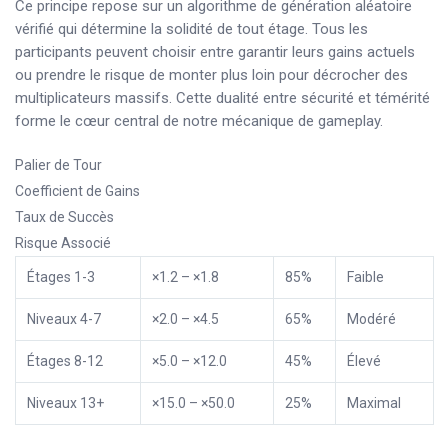
Ce principe repose sur un algorithme de génération aléatoire
vérifié qui détermine la solidité de tout étage. Tous les
participants peuvent choisir entre garantir leurs gains actuels
ou prendre le risque de monter plus loin pour décrocher des
multiplicateurs massifs. Cette dualité entre sécurité et témérité
forme le cœur central de notre mécanique de gameplay.
Palier de Tour
Coefficient de Gains
Taux de Succès
Risque Associé
Étages 1-3
×1.2 – ×1.8
85%
Faible
Niveaux 4-7
×2.0 – ×4.5
65%
Modéré
Étages 8-12
×5.0 – ×12.0
45%
Élevé
Niveaux 13+
×15.0 – ×50.0
25%
Maximal