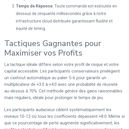
Temps de Réponse:
Toute commande est exécutée en
dessous de cinquante millisecondes grâce à notre
infrastructure cloud distribuée garantissant fluidité et
équité de timing
Tactiques Gagnantes pour
Maximiser vos Profits
La tactique idéale diffère selon votre profil de risque et votre
capital accessible. Les participants conservateurs privilégient
un cashout automatique au palier 5-6 pour garantir un
multiplicateur de ×3.0 à ×4.0 avec une probabilité de réussite
au-dessus à 70%. Cet méthode génère des gains raisonnables
mais réguliers, idéale pour prolonger le temps de jeu.
Les participants audacieux ciblent systématiquement les
niveaux 10-12 où tous les coefficients dépassent ×8.0. Même si
que ce pourcentage de perte augmente significativement, les