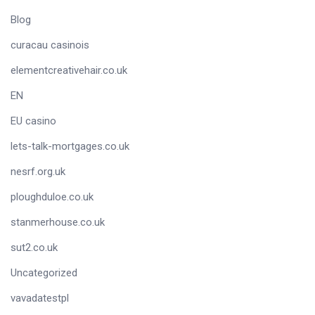
Blog
curacau casinois
elementcreativehair.co.uk
EN
EU casino
lets-talk-mortgages.co.uk
nesrf.org.uk
ploughduloe.co.uk
stanmerhouse.co.uk
sut2.co.uk
Uncategorized
vavadatestpl