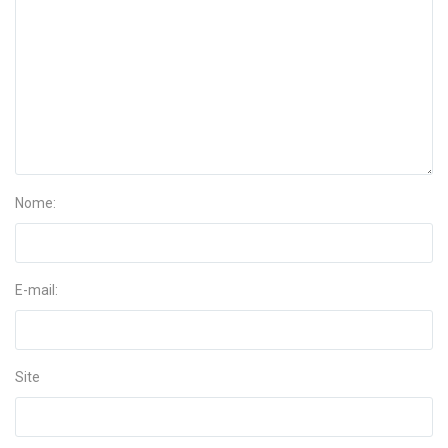
Nome:
E-mail:
Site