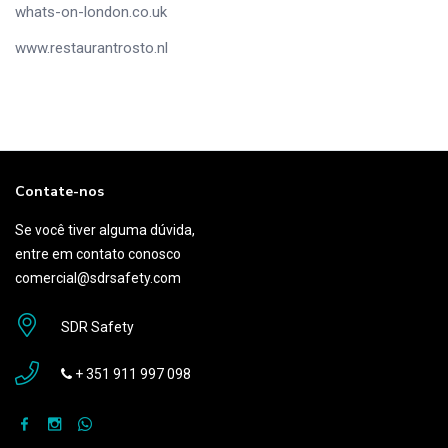
whats-on-london.co.uk
www.restaurantrosto.nl
Contate-nos
Se você tiver alguma dúvida,
entre em contato conosco
comercial@sdrsafety.com
SDR Safety
+ 351 911 997 098