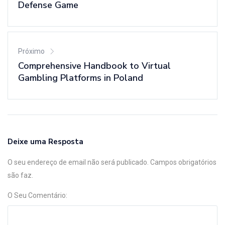
Defense Game
Próximo
Comprehensive Handbook to Virtual
Gambling Platforms in Poland
Deixe uma Resposta
O seu endereço de email não será publicado. Campos obrigatórios
são faz.
O Seu Comentário: