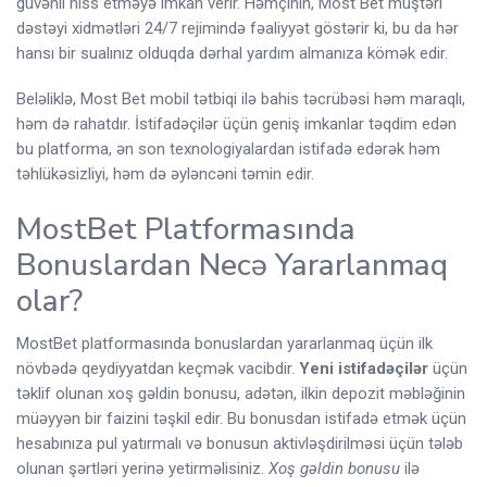
güvənli hiss etməyə imkan verir. Həmçinin, Most Bet müştəri
dəstəyi xidmətləri 24/7 rejimində fəaliyyət göstərir ki, bu da hər
hansı bir sualınız olduqda dərhal yardım almanıza kömək edir.
Beləliklə, Most Bet mobil tətbiqi ilə bahis təcrübəsi həm maraqlı,
həm də rahatdır. İstifadəçilər üçün geniş imkanlar təqdim edən
bu platforma, ən son texnologiyalardan istifadə edərək həm
təhlükəsizliyi, həm də əyləncəni təmin edir.
MostBet Platformasında
Bonuslardan Necə Yararlanmaq
olar?
MostBet platformasında bonuslardan yararlanmaq üçün ilk
növbədə qeydiyyatdan keçmək vacibdir.
Yeni istifadəçilər
üçün
təklif olunan xoş gəldin bonusu, adətən, ilkin depozit məbləğinin
müəyyən bir faizini təşkil edir. Bu bonusdan istifadə etmək üçün
hesabınıza pul yatırmalı və bonusun aktivləşdirilməsi üçün tələb
olunan şərtləri yerinə yetirməlisiniz.
Xoş gəldin bonusu
ilə