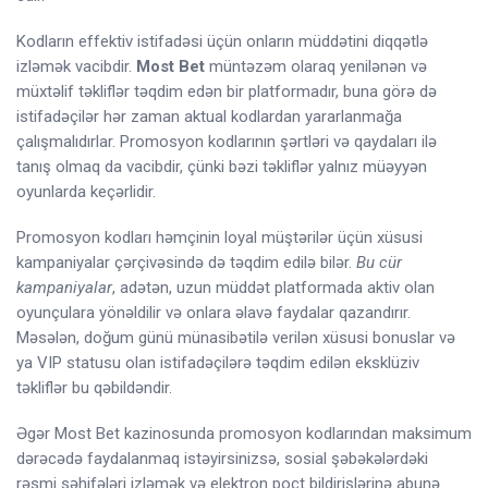
Kodların effektiv istifadəsi üçün onların müddətini diqqətlə
izləmək vacibdir.
Most Bet
müntəzəm olaraq yenilənən və
müxtəlif təkliflər təqdim edən bir platformadır, buna görə də
istifadəçilər hər zaman aktual kodlardan yararlanmağa
çalışmalıdırlar. Promosyon kodlarının şərtləri və qaydaları ilə
tanış olmaq da vacibdir, çünki bəzi təkliflər yalnız müəyyən
oyunlarda keçərlidir.
Promosyon kodları həmçinin loyal müştərilər üçün xüsusi
kampaniyalar çərçivəsində də təqdim edilə bilər.
Bu cür
kampaniyalar
, adətən, uzun müddət platformada aktiv olan
oyunçulara yönəldilir və onlara əlavə faydalar qazandırır.
Məsələn, doğum günü münasibətilə verilən xüsusi bonuslar və
ya VIP statusu olan istifadəçilərə təqdim edilən eksklüziv
təkliflər bu qəbildəndir.
Əgər Most Bet kazinosunda promosyon kodlarından maksimum
dərəcədə faydalanmaq istəyirsinizsə, sosial şəbəkələrdəki
rəsmi səhifələri izləmək və elektron poçt bildirişlərinə abunə