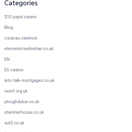
Categories
$10 payid casino
Blog
curacau casinois
elementcreativehair.co.uk
EN
EU casino
lets-talk-mortgages.co.uk
nesrf.org.uk
ploughduloe.co.uk
stanmerhouse.co.uk
sut2.co.uk