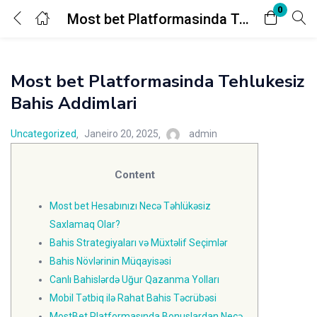
0
Most bet Platformasinda Tehlukesiz Bahis Addimlari
Login
Most bet Platformasinda Tehlukesiz
Digite seu nome de usuário e senha para fazer o login.
Bahis Addimlari
Uncategorized
Janeiro 20, 2025
admin
Content
Lembrar-me
Senha perdida?
Most bet Hesabınızı Necə Təhlükəsiz
Saxlamaq Olar?
Bahis Strategiyaları və Müxtəlif Seçimlər
Bahis Növlərinin Müqayisəsi
Ou conecte-se com
Canlı Bahislərdə Uğur Qazanma Yolları
Mobil Tətbiq ilə Rahat Bahis Təcrübəsi
MostBet Platformasında Bonuslardan Necə