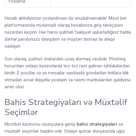
Yoxlama
Hesab aktivliyinizin yoxlanılması da unudulmamalıdır. Most bet
platformasında mütəmadi olaraq hesabınıza giriş tarixçəsini
nəzərdən keçirin. Hər hansı şübhəli fəaliyyət aşkarladığınız halda
dərhal parolunuzu dəyişdirin və müştəri dəstəyi ilə əlaqə
saxlayın.
Son olaraq,
şübhəli linklərdən
uzaq durmaq vacibdir. Phishing
hücumları onlayn kazinolarda tez-tez rast gəlinən təhlükələrdən
biridir. E-poçtlar və ya mesajlar vasitəsilə göndərilən linklərə klik
etmədən əvvəl diqqətlə yoxlayın və rəsmi mənbələrdən gəldiyinə
əmin olun.
Bahis Strategiyaları və Müxtəlif
Seçimlər
Mostbet kazinosu oyunçulara geniş
bahis strategiyaları
və
müxtəlif seçimlər təqdim edir. Onlayn qumar dünyasında uğur