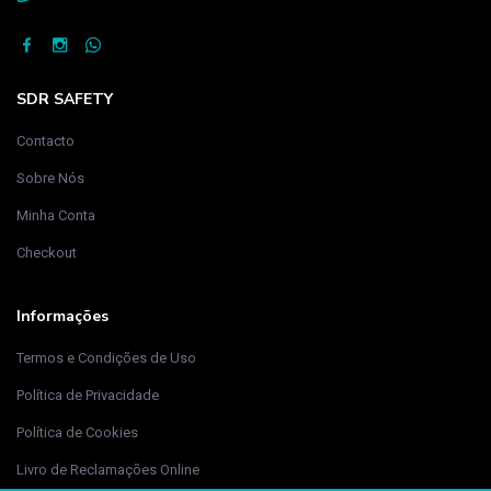
SDR SAFETY
Contacto
Sobre Nós
Minha Conta
Checkout
Informações
Termos e Condições de Uso
Política de Privacidade
Política de Cookies
Livro de Reclamações Online