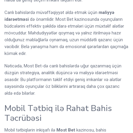
halda da geniş seçim imkanı təqdim edir.
Canlı bahislərdə müvəffəqiyyət əldə etmək üçün
maliyyə
idarəetməsi
də önəmlidir. Most Bet kazinosunda oyunçuların
büdcələrini effektiv şəkildə idarə etmələri üçün müxtəlif alətlər
mövcuddur. Məhdudiyyətlər qoymaq və yalnız itirilməyə hazır
olduğunuz məbləğlərlə oynamaq, uzun müddətli qazanc üçün
vacibdir. Belə yanaşma həm də emosional qərarlardan qaçmağa
kömək edir.
Nəticədə, Most Bet-də canlı bahislərdə uğur qazanmaq üçün
düzgün strategiya, analitik düşüncə və maliyyə idarəetməsi
əsasdır. Bu platformanın təklif etdiyi geniş imkanlar və alətlər
sayəsində oyunçular öz biliklərini artıraraq daha çox qazanc
əldə edə bilərlər.
Mobil Tətbiq ilə Rahat Bahis
Təcrübəsi
Mobil tətbiqlərin inkişafı ilə
Most Bet
kazinosu, bahis