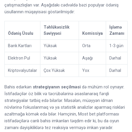
çatışmazlıqları var. Aşağıdakı cədvəldə bəzi populyar ödəniş
üsullarının müqayisəsi göstərilmişdir:
Təhlükəsizlik
İşləmə
Ödəniş Üsulu
Səviyyəsi
Komissiya
Zamanı
Bank Kartları
Yüksək
Orta
1-3 gün
Elektron Pul
Yüksək
Aşağı
Dərhal
Kriptovalyutalar
Çox Yüksək
Yox
Dərhal
Bahis edərkən
strategiyanın seçilməsi
də mühüm rol oynayır.
İstifadəçilər öz bilik və təcrübələrinə əsaslanaraq fərqli
strategiyalar tətbiq edə bilərlər. Məsələn, müəyyən idman
növlərinə fokuslanmaq və ya statistik analizlər aparmaq riskləri
azaltmağa kömək edə bilər. Həmçinin, Most bet platforması
istifadəçilərə canlı bahis imkanları təqdim edir ki, bu da oyun
zamanı dəyişikliklərə tez reaksiya verməyə imkan yaradır.