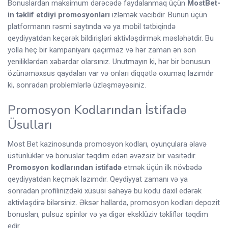
Bonuslardan maksimum dərəcədə faydalanmaq üçün
MostBet-
in təklif etdiyi promosyonları
izləmək vacibdir. Bunun üçün
platformanın rəsmi saytında və ya mobil tətbiqində
qeydiyyatdan keçərək bildirişləri aktivləşdirmək məsləhətdir. Bu
yolla heç bir kampaniyanı qaçırmaz və hər zaman ən son
yeniliklərdən xəbərdar olarsınız. Unutmayın ki, hər bir bonusun
özünəməxsus qaydaları var və onları diqqətlə oxumaq lazımdır
ki, sonradan problemlərlə üzləşməyəsiniz.
Promosyon Kodlarından İstifadə
Üsulları
Most Bet kazinosunda promosyon kodları, oyunçulara əlavə
üstünlüklər və bonuslar təqdim edən əvəzsiz bir vasitədir.
Promosyon kodlarından istifadə
etmək üçün ilk növbədə
qeydiyyatdan keçmək lazımdır. Qeydiyyat zamanı və ya
sonradan profilinizdəki xüsusi sahəyə bu kodu daxil edərək
aktivləşdirə bilərsiniz. Əksər hallarda, promosyon kodları depozit
bonusları, pulsuz spinlər və ya digər eksklüziv təkliflər təqdim
edir.