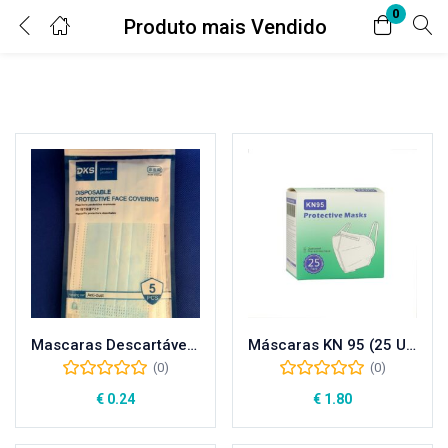
0
Produto mais Vendido
Login
Digite seu nome de usuário e senha para fazer o login.
Lembrar-me
Senha perdida?
Mascaras Descartáveis (5 unid)
Máscaras KN 95 (25 UNI)
(0)
(0)
Ou conecte-se com
€
0.24
€
1.80