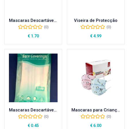
Mascaras Descartáveis (50 unid)
Viseira de Protecção
(0)
(0)
€
1.70
€
4.99
Mascaras Descartáveis (10 unid)
Mascaras para Criança c/ figuras (50 Unid)
(0)
(0)
€
0.45
€
6.00